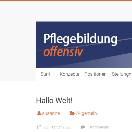
Zum
Inhalt
Bildungsrat
springen
Pflege
Pflegebildung
offensiv!
Start
Konzepte – Positionen – Stellun
Hallo Welt!
susanne
Allgemein
22. Februar 2022
1 Kommentar