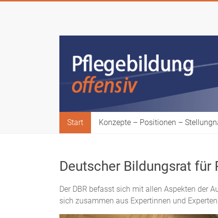
Zum
Inhalt
Bildungsrat
springen
Pflege
Pflegebildung
offensiv!
Start
Konzepte – Positionen – Stellun
Deutscher Bildungsrat für
Der DBR befasst sich mit allen Aspekten der Aus
sich zusammen aus Expertinnen und Experten 